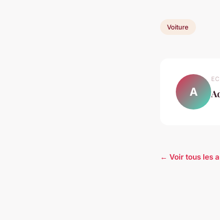
Voiture
EC
A
A
← Voir tous les a