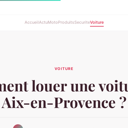
Accueil
Actu
Moto
Produits
Securite
Voiture
VOITURE
nt louer une voit
Aix-en-Provence ?