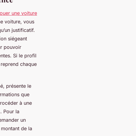
louer une voiture
e voiture, vous
un justificatif.
ion siégeant
ur pouvoir
tes. Si le profil
i reprend chaque
né, présente le
ormations que
procéder à une
. Pour la
 demander un
 montant de la