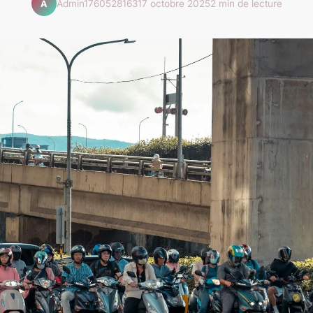
Admin1760528163
17 octobre 2025
2 min de lecture
A