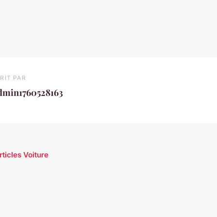
RIT PAR
dmin1760528163
rticles Voiture