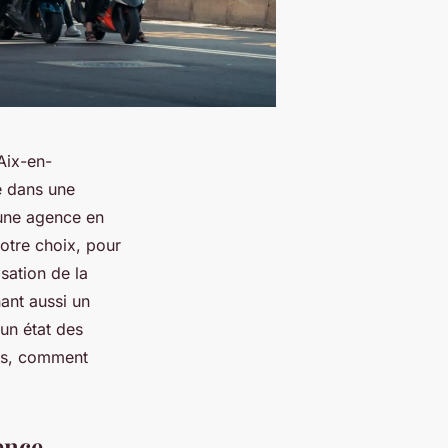
Aix-en-
e dans une
 une agence en
otre choix, pour
isation de la
nant aussi un
 un état des
ils, comment
ence