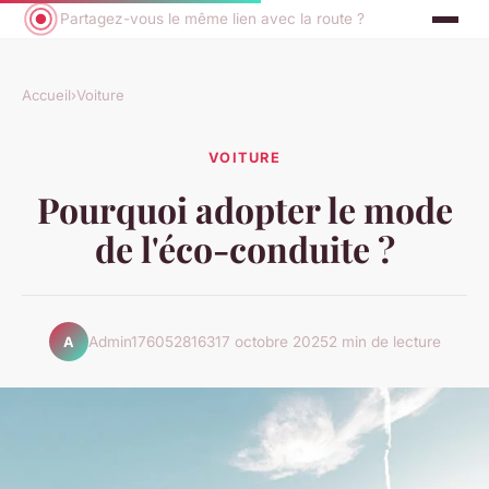
Partagez-vous le même lien avec la route ?
Accueil
›
Voiture
VOITURE
Pourquoi adopter le mode
de l'éco-conduite ?
Admin1760528163
17 octobre 2025
2 min de lecture
A