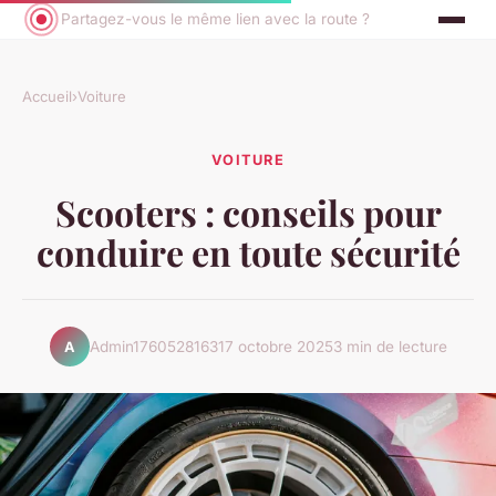
Partagez-vous le même lien avec la route ?
Accueil
›
Voiture
VOITURE
Scooters : conseils pour
conduire en toute sécurité
Admin1760528163
17 octobre 2025
3 min de lecture
A