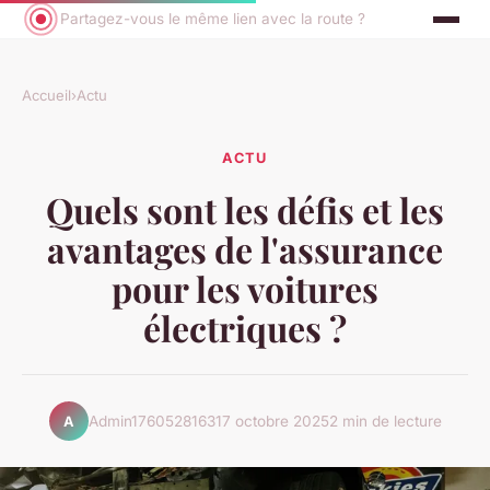
Partagez-vous le même lien avec la route ?
Accueil
›
Actu
ACTU
Quels sont les défis et les
avantages de l'assurance
pour les voitures
électriques ?
Admin1760528163
17 octobre 2025
2 min de lecture
A