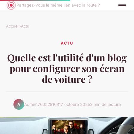
Partagez-vous le même lien avec la route ?
Accueil
›
Actu
ACTU
Quelle est l'utilité d'un blog
pour configurer son écran
de voiture ?
Admin1760528163
17 octobre 2025
2 min de lecture
A