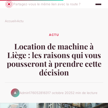
Partagez-vous le même lien avec la route ?
Accueil
›
Actu
ACTU
Location de machine à
Liège : les raisons qui vous
pousseront à prendre cette
décision
Admin1760528163
17 octobre 2025
2 min de lecture
A